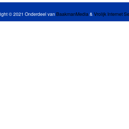
ight © 2021 Onderdeel van
BaakmanMedia
&
Vrolijk Internet S