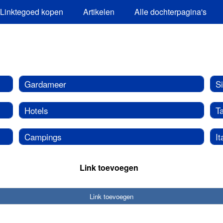
Linktegoed kopen
Artikelen
Alle dochterpagina's
Gardameer
Si
Hotels
Ta
Campings
It
Link toevoegen
Link toevoegen