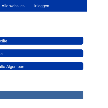
Alle websites
Inloggen
cilie
al
alie Algemeen